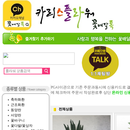
PG사이관으로 기존 주문과동시에 신용카드로 
에 체크하여 주문서 작성완료후 상단
온라인 신
축하화환
근조화환
전체상품
동양란
서양란
꽃바구니
꽃다발/꽃상자