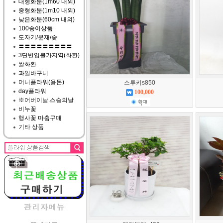
대형화분(1m60 내외)
중형화분(1m10 내외)
낮은화분(60cm 내외)
100송이상품
도자기/분재/숯
〓〓〓〓〓〓〓〓〓
3단반입불가지역(화환)
쌀화환
과일바구니
머니플라워(용돈)
스투키s850
day플라워
100,000
※어버이날.스승의날
비누꽃
행사꽃 마춤구매
기타 상품