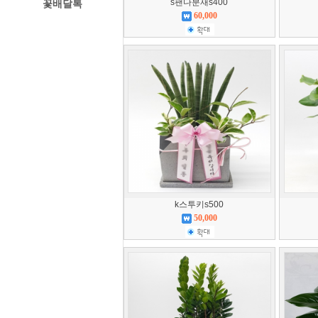
s팬다분재s400
꽃배달톡
60,000
경주꽃집
k스투키s500
50,000