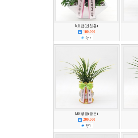
k호접(만천홍)
100,000
k태룡금(금분)
200,000