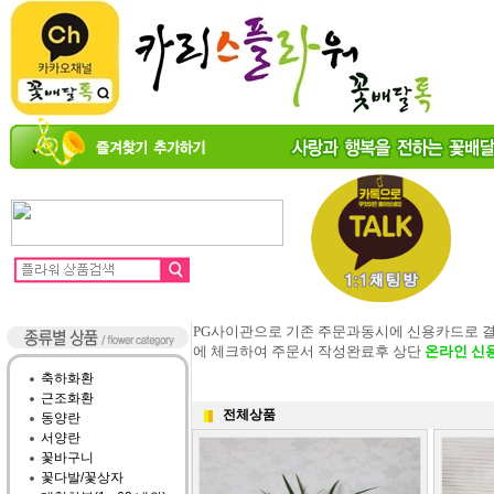
PG사이관으로 기존 주문과동시에 신용카드로 
에 체크하여 주문서 작성완료후 상단
온라인 신
축하화환
근조화환
전체상품
동양란
서양란
꽃바구니
꽃다발/꽃상자