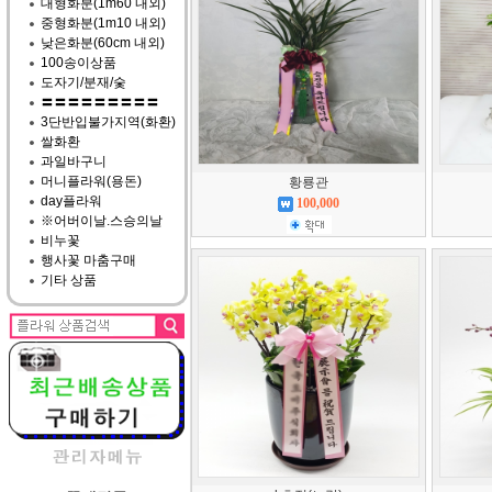
대형화분(1m60 내외)
중형화분(1m10 내외)
낮은화분(60cm 내외)
100송이상품
도자기/분재/숯
〓〓〓〓〓〓〓〓〓
3단반입불가지역(화환)
쌀화환
과일바구니
머니플라워(용돈)
황룡관
day플라워
100,000
※어버이날.스승의날
비누꽃
행사꽃 마춤구매
기타 상품