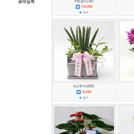
k호접(노랑)
꽃배달톡
150,000
경주꽃집
k스투키s500
50,000