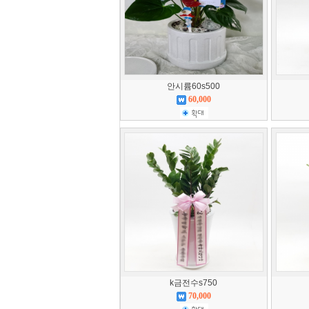
안시륨60s500
60,000
k금전수s750
70,000