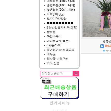
대형화분(1m60 내외)
중형화분(1m10 내외)
낮은화분(60cm 내외)
100송이상품
도자기/분재/숯
〓〓〓〓〓〓〓〓〓
3단반입불가지역(화환)
쌀화환
과일바구니
머니플라워(용돈)
황룡
day플라워
100,
※어버이날.스승의날
비누꽃
행사꽃 마춤구매
기타 상품