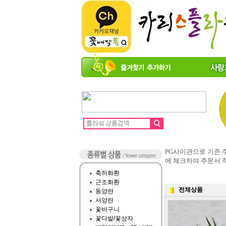
PG사이관으로 기존
에 체크하여 주문서
축하화환
근조화환
전체상품
동양란
서양란
꽃바구니
꽃다발/꽃상자