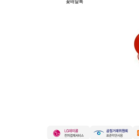
꽃배달톡
경주꽃집