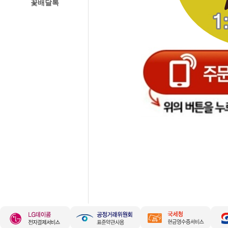
꽃배달톡
경주꽃집