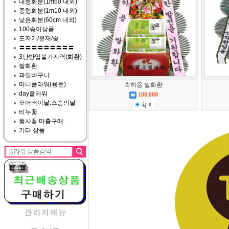
대형화분(1m60 내외)
중형화분(1m10 내외)
낮은화분(60cm 내외)
100송이상품
도자기/분재/숯
〓〓〓〓〓〓〓〓〓
3단반입불가지역(화환)
쌀화환
과일바구니
머니플라워(용돈)
축하용 쌀화환
day플라워
100,000
※어버이날.스승의날
비누꽃
행사꽃 마춤구매
기타 상품