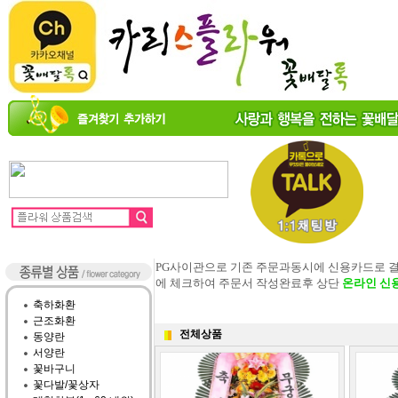
PG사이관으로 기존 주문과동시에 신용카드로 
에 체크하여 주문서 작성완료후 상단
온라인 신
축하화환
근조화환
전체상품
동양란
서양란
꽃바구니
꽃다발/꽃상자