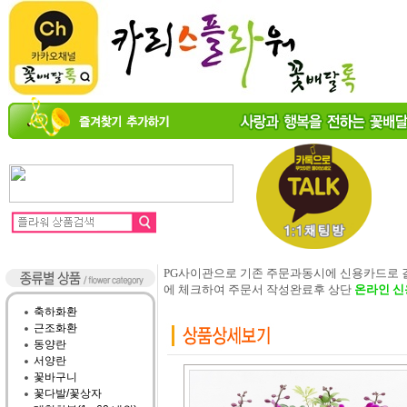
PG사이관으로 기존 주문과동시에 신용카드로
에 체크하여 주문서 작성완료후 상단
온라인 신
축하화환
근조화환
동양란
서양란
꽃바구니
꽃다발/꽃상자