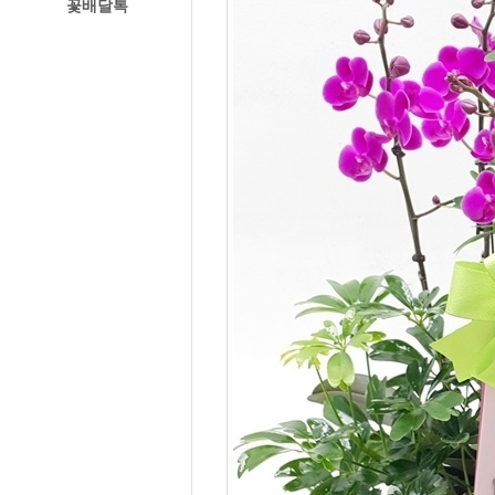
꽃배달톡
경주꽃집