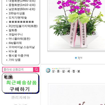
대형화분(1m60 내외)
중형화분(1m10 내외)
낮은화분(60cm 내외)
100송이상품
도자기/분재/숯
〓〓〓〓〓〓〓〓〓
3단반입불가지역(화환)
쌀화환
과일바구니
머니플라워(용돈)
day플라워
※어버이날.스승의날
비누꽃
행사꽃 마춤구매
기타 상품