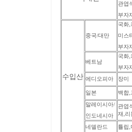
관엽식
부자재
국화,
중국/대만
미스티
부자재
국화,
베트남
부자재
수입산
에디오피아
장미
일본
백합
말레이시아/
관엽식
재,리
인도네시아
네델란드
튤립