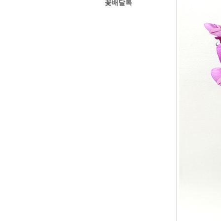
꽃배달톡
경주꽃집