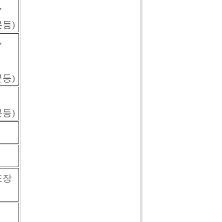
,
등)
,
등)
등)
포장