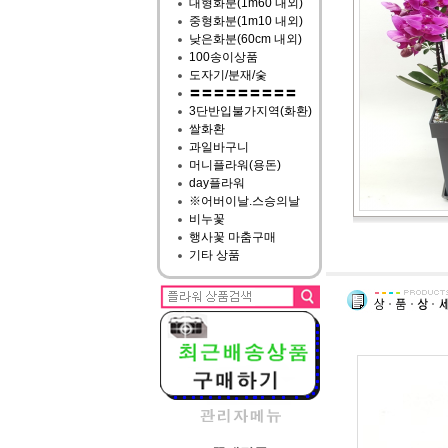
대형화분(1m60 내외)
중형화분(1m10 내외)
낮은화분(60cm 내외)
100송이상품
도자기/분재/숯
〓〓〓〓〓〓〓〓〓
3단반입불가지역(화환)
쌀화환
과일바구니
머니플라워(용돈)
day플라워
※어버이날.스승의날
비누꽃
행사꽃 마춤구매
기타 상품