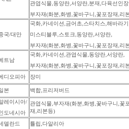
관엽식물,동양란,서양란,분재,다육선인장
부자재(화분,화병,꽃바구니,꽃포장재,리본
국화,카네이션,금어초,스타치스,해바라기
중국/대만
미스티블루,스토크,동양란,서양란,
부자재(화분,화병,꽃바구니,꽃포장재,리본
국화,카네이션,관엽식물,동양란,서양란,
베트남
부자재(화분,화병,꽃바구니,꽃포장재,리본
에디오피아
장미
일본
백합,프리저버드
말레이시아/
관엽식물,부자재(화분,화병,꽃바구니,꽃
재,리본등)
인도네시아
네델란드
튤립,다알리아