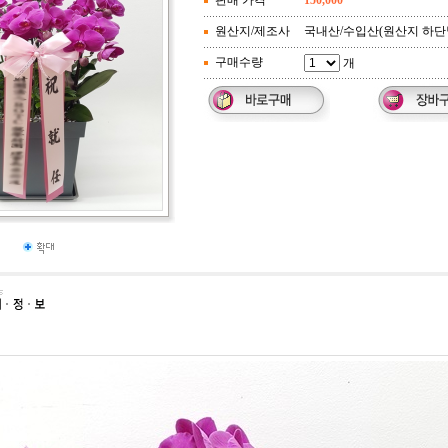
판매 가격
150,000
원산지/제조사
국내산/수입산(원산지 하단
구매수량
개