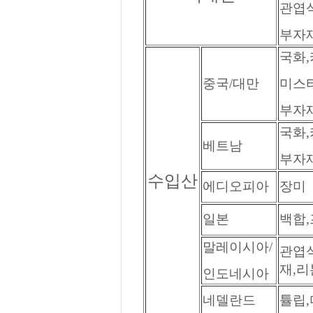
관엽식
부자재
국화,
중국/대만
미스티
부자재
국화,
베트남
부자재
수입산
에디오피아
장미
일본
백합
말레이시아/
관엽식
재,리
인도네시아
네델란드
튤립