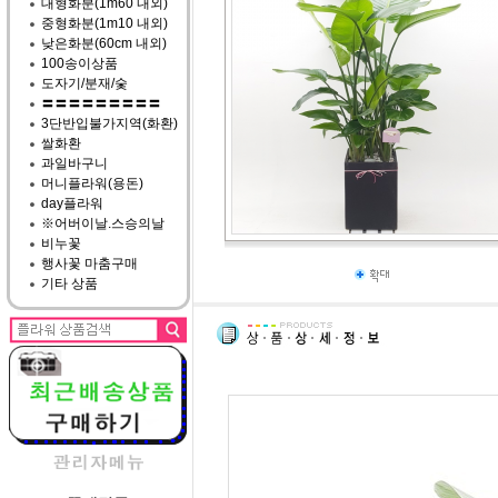
대형화분(1m60 내외)
중형화분(1m10 내외)
낮은화분(60cm 내외)
100송이상품
도자기/분재/숯
〓〓〓〓〓〓〓〓〓
3단반입불가지역(화환)
쌀화환
과일바구니
머니플라워(용돈)
day플라워
※어버이날.스승의날
비누꽃
행사꽃 마춤구매
기타 상품