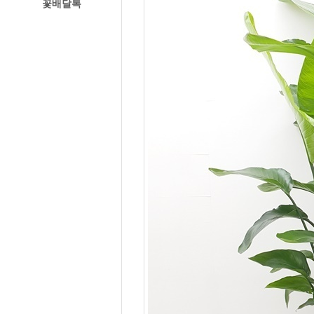
꽃배달톡
경주꽃집