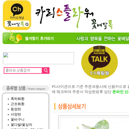
PG사이관으로 기존 주문과동시에 신용카드로
에 체크하여 주문서 작성완료후 상단
온라인 신
축하화환
근조화환
동양란
서양란
꽃바구니
꽃다발/꽃상자