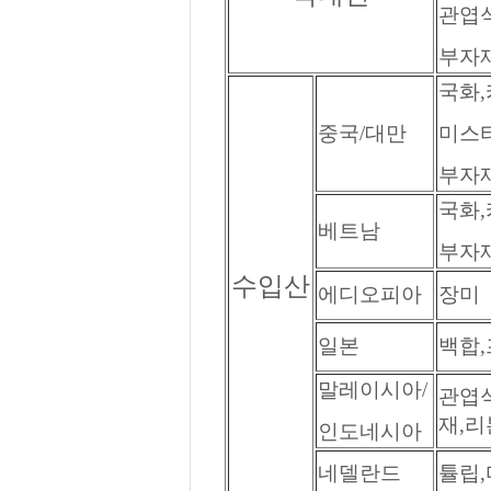
관엽식
부자재
국화,
중국/대만
미스티
부자재
국화,
베트남
부자재
수입산
에디오피아
장미
일본
백합
말레이시아/
관엽식
재,리
인도네시아
네델란드
튤립