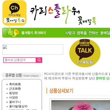
PG사이관으로 기존 주문과동시에 신용카드로
에 체크하여 주문서 작성완료후 상단
온라인 신
축하화환
근조화환
동양란
서양란
꽃바구니
꽃다발/꽃상자