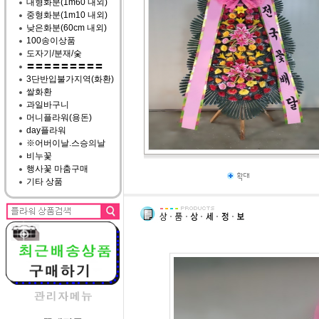
대형화분(1m60 내외)
중형화분(1m10 내외)
낮은화분(60cm 내외)
100송이상품
도자기/분재/숯
〓〓〓〓〓〓〓〓〓
3단반입불가지역(화환)
쌀화환
과일바구니
머니플라워(용돈)
day플라워
※어버이날.스승의날
비누꽃
행사꽃 마춤구매
기타 상품