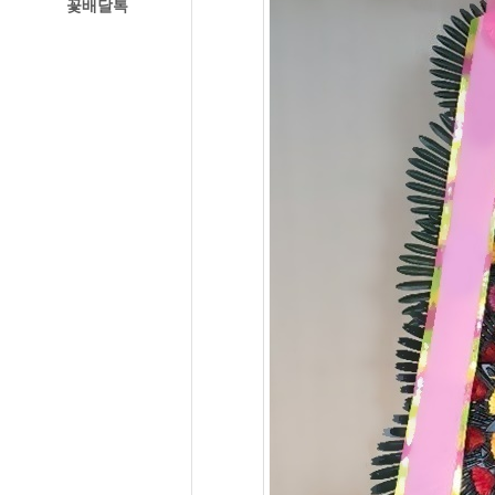
꽃배달톡
경주꽃집