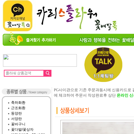
PG사이관으로 기존 주문과동시에 신용카드로
에 체크하여 주문서 작성완료후 상단
온라인 신
축하화환
근조화환
동양란
서양란
꽃바구니
꽃다발/꽃상자