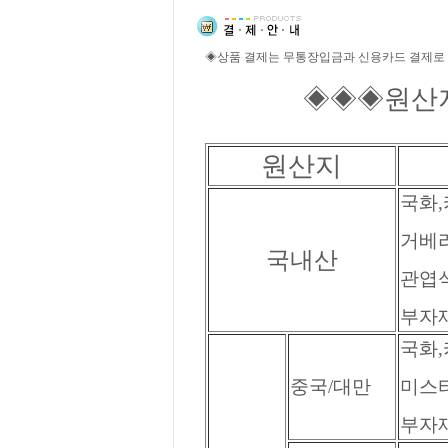
◈상품 결제는 무통장입금과 신용카드 결제로
◈◈◈원산지 
원산지
국화,
거베라
국내산
관엽식
부자재
국화,
중국/대만
미스티
부자재