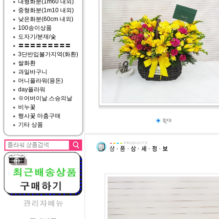
대형화분(1m60 내외)
중형화분(1m10 내외)
낮은화분(60cm 내외)
100송이상품
도자기/분재/숯
〓〓〓〓〓〓〓〓〓
3단반입불가지역(화환)
쌀화환
과일바구니
머니플라워(용돈)
day플라워
※어버이날.스승의날
비누꽃
행사꽃 마춤구매
기타 상품