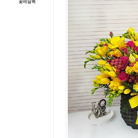
꽃배달톡
경주꽃집