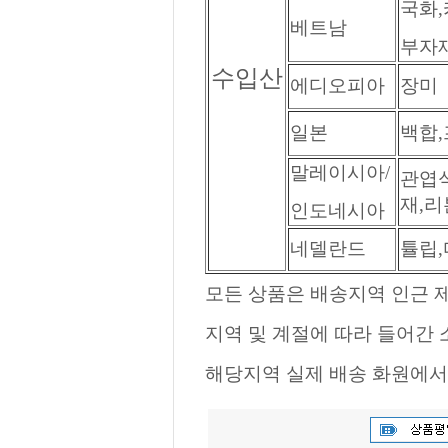
국화,
베트남
부자재
수입산
에디오피아
장미
일본
백합
말레이시아/
관엽식
재,리
인도네시아
네델란드
튤립
모든 상품은 배송지역 인근 제
지역 및 계절에 따라 들어간
해당지역 실제 배송 화원에서