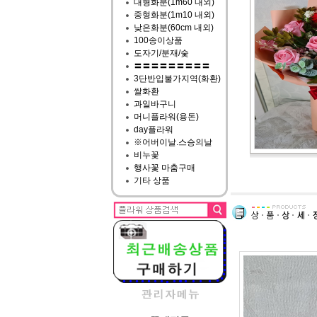
대형화분(1m60 내외)
중형화분(1m10 내외)
낮은화분(60cm 내외)
100송이상품
도자기/분재/숯
〓〓〓〓〓〓〓〓〓
3단반입불가지역(화환)
쌀화환
과일바구니
머니플라워(용돈)
day플라워
※어버이날.스승의날
비누꽃
행사꽃 마춤구매
기타 상품