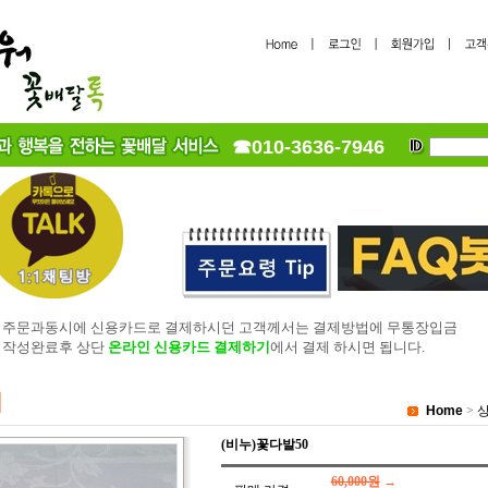
☎010-3636-7946
존 주문과동시에 신용카드로 결제하시던 고객께서는 결제방법에 무통장입금
 작성완료후 상단
온라인 신용카드 결제하기
에서 결제 하시면 됩니다.
Home
>
(비누)꽃다발50
60,000원
→