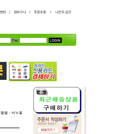
상품별
>
비누꽃