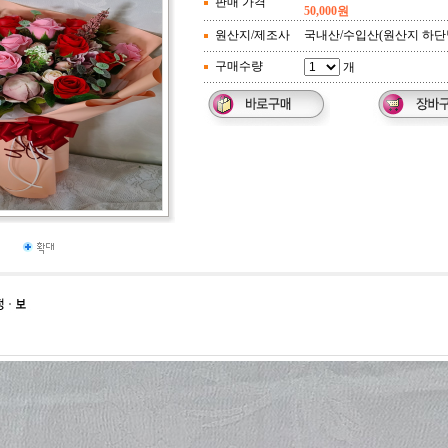
판매 가격
50,000원
원산지/제조사
국내산/수입산(원산지 하단
구매수량
개