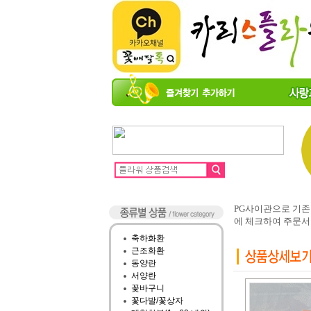
PG사이관으로 기
에 체크하여 주문서
축하화환
근조화환
동양란
서양란
꽃바구니
꽃다발/꽃상자