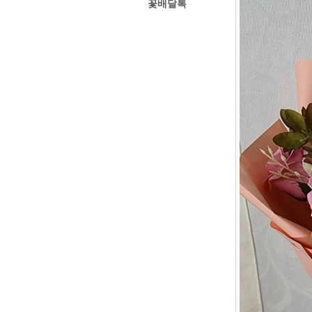
꽃배달톡
경주꽃집