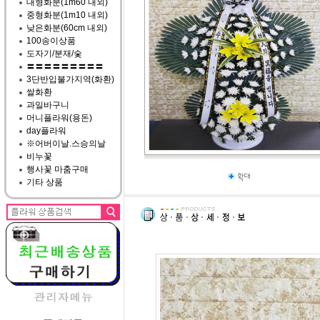
대형화분(1m60 내외)
중형화분(1m10 내외)
낮은화분(60cm 내외)
100송이상품
도자기/분재/숯
〓〓〓〓〓〓〓〓〓
3단반입불가지역(화환)
쌀화환
과일바구니
머니플라워(용돈)
day플라워
※어버이날.스승의날
비누꽃
행사꽃 마춤구매
기타 상품