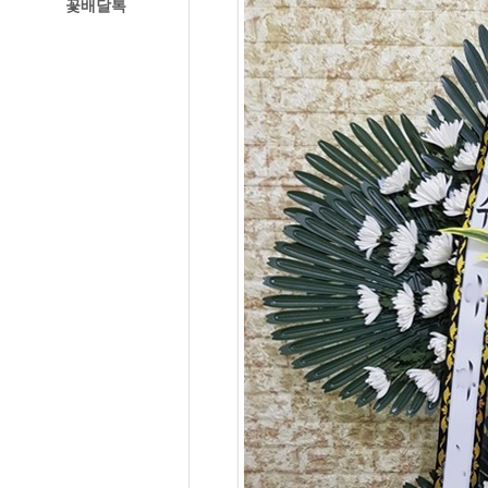
꽃배달톡
경주꽃집