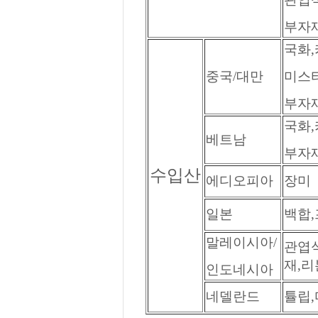
부자재
국화,
중국/대만
미스티
부자재
국화,
베트남
부자재
수입산
에디오피아
장미
일본
백합
말레이시아/
관엽식
재,리
인도네시아
네델란드
튤립