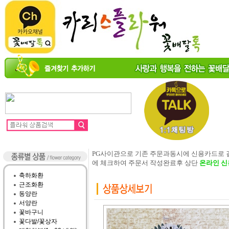
PG사이관으로 기존 주문과동시에 신용카드로
에 체크하여 주문서 작성완료후 상단
온라인 신
축하화환
근조화환
동양란
서양란
꽃바구니
꽃다발/꽃상자