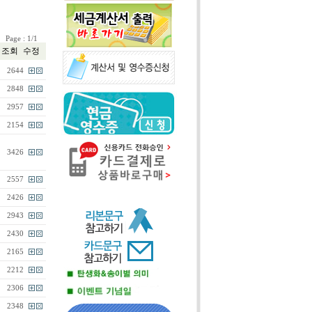
15 Page : 1/1
조회
수정
2644
2848
2957
2154
3426
2557
2426
2943
2430
2165
2212
2306
2348