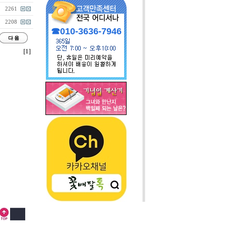
2261
2208
☎010-3636-7946
[1]