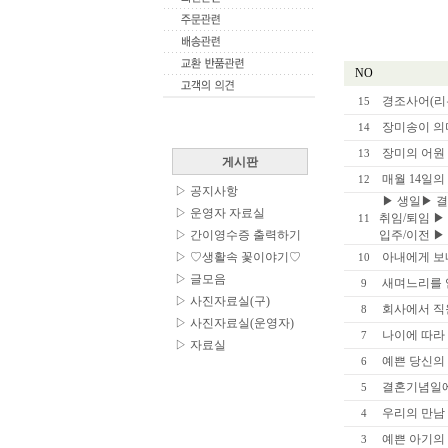
NO
경조사어(리
15
장미송이 의
14
장미의 어원 
13
게시판
매월 14일의
12
▷
공지사항
▶ 생일▶ 결
▷
운영자 자료실
취임/퇴임 ▶
11
▷
간이영수증 출력하기
입주/이전 ▶ 
▷
♡생활속 꽃이야기♡
아내에게 보
10
▷
글모음
새며느리를 
9
▷
사진자료실(구)
회사에서 직
8
▷
사진자료실(운영자)
나이에 따라
7
▷
자료실
예쁜 당신의
6
결혼기념일에 
5
우리의 만남 
4
예쁜 아기의 
3