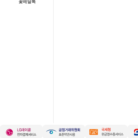
꽃배달톡
경주꽃집