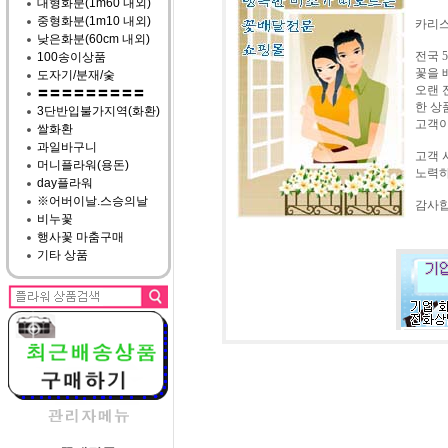
대형화분(1m60 내외)
중형화분(1m10 내외)
카리스
낮은화분(60cm 내외)
전국 
100송이상품
꽃을 
도자기/분재/숯
오랜 
〓〓〓〓〓〓〓〓〓
한 상
3단반입불가지역(화환)
고객이
쌀화환
과일바구니
고객 
머니플라워(용돈)
노력하
day플라워
※어버이날.스승의날
감사합
비누꽃
행사꽃 마춤구매
기타 상품