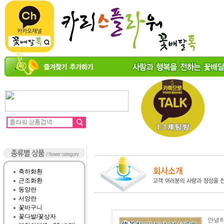
축하화환
근조화환
동양란
서양란
꽃바구니
꽃다발/꽃상자
안녕