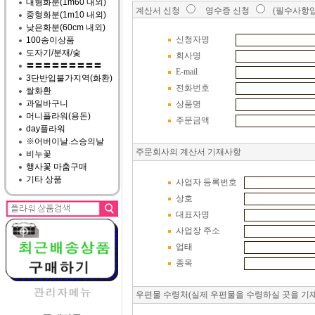
대형화분(1m60 내외)
계산서 신청
영수증 신청
(필수사항입
중형화분(1m10 내외)
낮은화분(60cm 내외)
신청자명
100송이상품
도자기/분재/숯
회사명
〓〓〓〓〓〓〓〓〓
E-mail
3단반입불가지역(화환)
전화번호
쌀화환
과일바구니
상품명
머니플라워(용돈)
주문금액
day플라워
※어버이날.스승의날
주문회사의 계산서 기재사항
비누꽃
행사꽃 마춤구매
기타 상품
사업자 등록번호
상호
대표자명
사업장 주소
업태
종목
우편물 수령처(실제 우편물을 수령하실 곳을 기