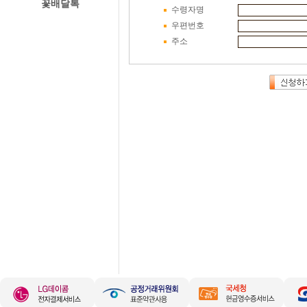
꽃배달톡
수령자명
우편번호
경주꽃집
주소