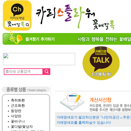
축하화환
근조화환
동양란
서양란
거래명세표가 필요하신분은 "나만의공간→주문조
꽃바구니
거래명세표를 출력하실수 있습니다
꽃다발/꽃상자