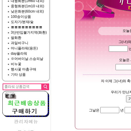
대형화분(1m60 내외)
중형화분(1m10 내외)
낮은화분(60cm 내외)
100송이상품
도자기/분재/숯
〓〓〓〓〓〓〓〓〓
오늘은
3단반입불가지역(화환)
쌀화환
그(녀)
과일바구니
머니플라워(용돈)
day플라워
※어버이날.스승의날
오늘은 
비누꽃
행사꽃 마춤구매
기타 상품
자 이제 그(녀)와 
우리가 만난
그날은
년