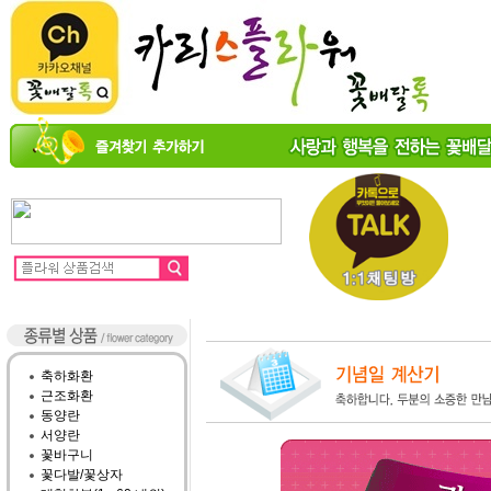
축하화환
근조화환
동양란
서양란
꽃바구니
꽃다발/꽃상자