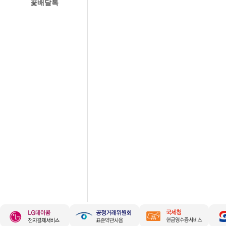
꽃배달톡
경주꽃집