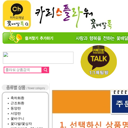
축하화환
근조화환
동양란
서양란
꽃바구니
꽃다발/꽃상자