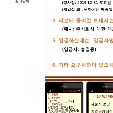
꽃배달톡
경주꽃집