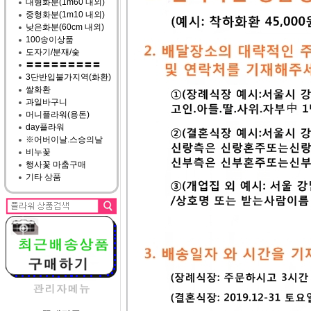
대형화분(1m60 내외)
중형화분(1m10 내외)
낮은화분(60cm 내외)
100송이상품
도자기/분재/숯
〓〓〓〓〓〓〓〓〓
3단반입불가지역(화환)
쌀화환
과일바구니
머니플라워(용돈)
day플라워
※어버이날.스승의날
비누꽃
행사꽃 마춤구매
기타 상품